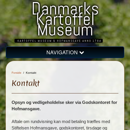
Danmarks
Kartoffel
Museum
KARTOFFEL MUSEUM & HOFMANSGAVE ANNO 1784
NAVIGATION
Forside
Jubilæum og ny udstilling
Forside
/ Kontakt
Museets historie
Kontakt
Kartoflens historie
Faner
Opsyn og vedligeholdelse sker via Godskontoret for
Kontakt
Hofmansgave
.
Aftale om rundvisning kan mod betaling træffes med
Stiftelsen Hofmansgave, godskontoret, tirsdage og